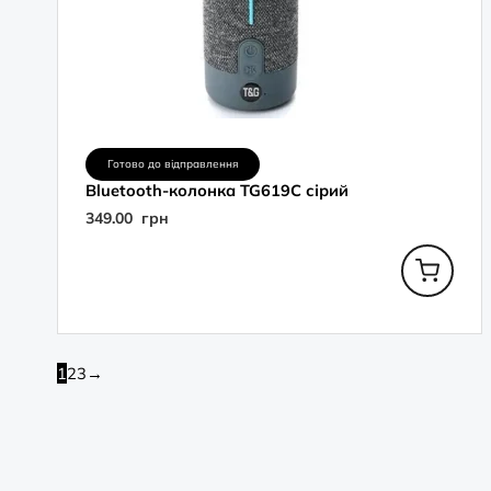
Готово до відправлення
Bluetooth-колонка TG619C сірий
349.00
грн
1
2
3
→