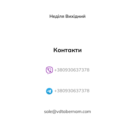
Неділя Вихідний
Контакти
+380930637378
+380930637378
sale@vdtabernam.com