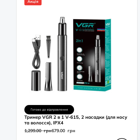
Акція
1,299.00
679.00
грн.
грн.
Готово до відправлення
Тример VGR 2 в 1 V-615, 2 насадки (для носу
та волосся), IPX4
1,299.00
грн
679.00
грн