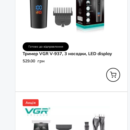
Готово до відправлення
Тример VGR V-937, 3 насадки, LED display
529.00
грн
Оригінальна
Поточна
ціна:
ціна:
Акція
889.00
589.00
грн.
грн.