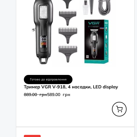
Готово до відправлення
Тример VGR V-918, 4 насадки, LED display
889.00
грн
589.00
грн
Оригінальна
Поточна
ціна:
ціна: