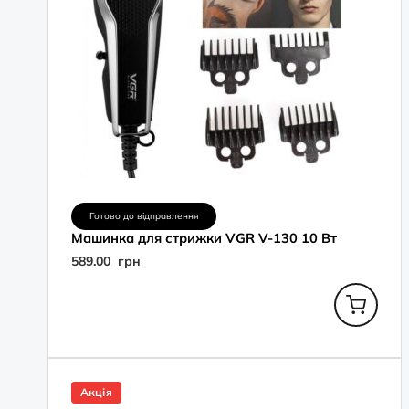
Готово до відправлення
Машинка для стрижки VGR V-130 10 Вт
589.00
грн
Оригінальна
Поточна
ціна:
ціна:
Акція
3,829.00
2,949.00