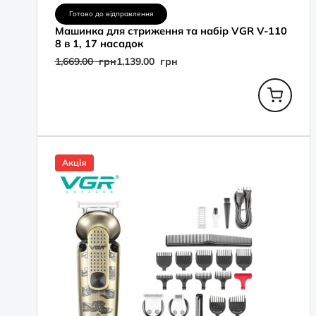
Готово до відправлення
Машинка для стриження та набір VGR V-110
8 в 1, 17 насадок
1,669.00
грн
1,139.00
грн
Оригінальна
Поточна
ціна:
ціна:
Акція
1,779.00
1,099.00
грн.
грн.