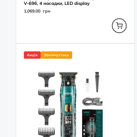
V-696, 4 насадки, LED display
1,069.00
грн
Оригінальна
Поточна
ціна:
ціна:
Акція
Закінчується
1,479.00
999.00
грн.
грн.