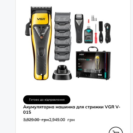
грн.
грн.
Готово до відправлення
Акумуляторна машинка для стрижки VGR V-
015
3,829.00
грн
2,949.00
грн