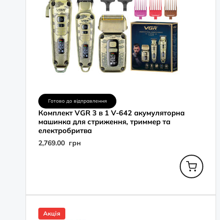
Готово до відправлення
Комплект VGR 3 в 1 V-642 акумуляторна
машинка для стриження, триммер та
електробритва
2,769.00
грн
Оригінальна
Поточна
ціна:
ціна:
Акція
1,259.00
899.00