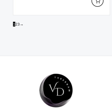
1
2
3
→