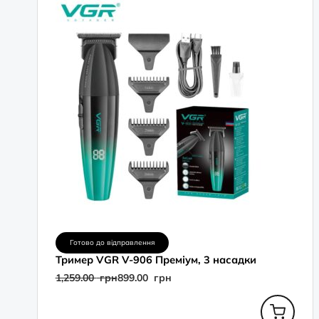
грн.
грн.
Готово до відправлення
Тример VGR V-906 Преміум, 3 насадки
1,259.00
грн
899.00
грн