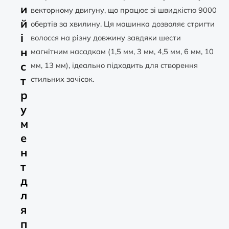
и
векторному двигуну, що працює зі швидкістю 9000
й
обертів за хвилину. Ця машинка дозволяє стригти
і
волосся на різну довжину завдяки шести
н
магнітним насадкам (1,5 мм, 3 мм, 4,5 мм, 6 мм, 10
с
мм, 13 мм), ідеально підходить для створення
т
стильних зачісок.
р
у
м
е
н
т
д
л
я
п