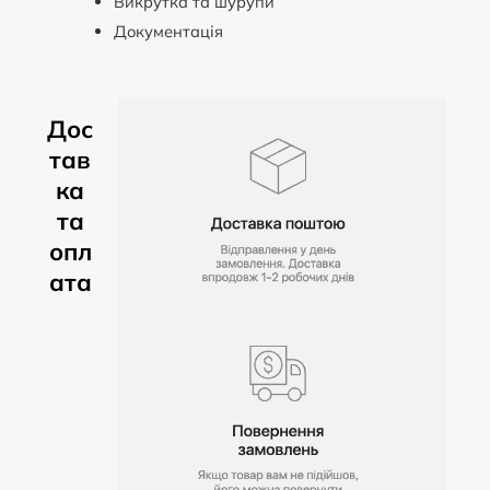
Викрутка та шурупи
Документація
Дос
тав
ка
та
опл
ата