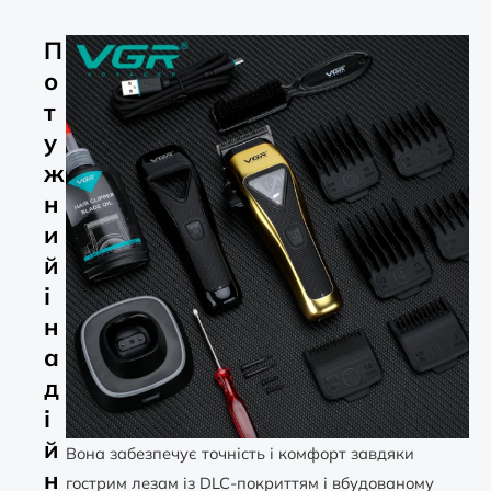
П
о
т
у
ж
н
и
й
і
н
а
д
і
й
Вона забезпечує точність і комфорт завдяки
н
гострим лезам із DLC-покриттям і вбудованому