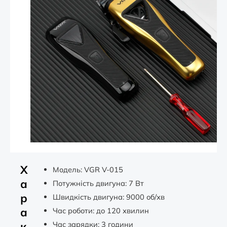
Х
Модель: VGR V-015
а
Потужність двигуна: 7 Вт
р
Швидкість двигуна: 9000 об/хв
а
Час роботи: до 120 хвилин
к
Час зарядки: 3 години