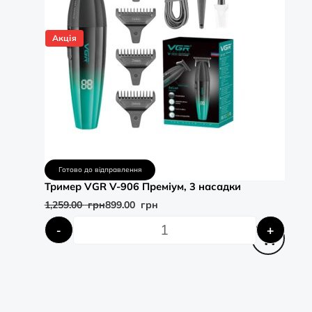
Акція
Готово до відправлення
Тример VGR V-906 Преміум, 3 насадки
1,259.00
грн
899.00
грн
-
+