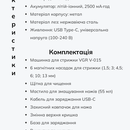
Акумулятор: літій-іонний, 2500 мА·год
т
Матеріал корпусу: метал
е
Матеріал лез: нержавіюча сталь
р
Живлення: USB Type-C, універсальна
и
напруга (100-240 В)
с
т
Комплектація
и
Машинка для стрижки VGR V-015
к
6 магнітних насадок для стрижки (1,5; 3; 4,5;
и
6; 10; 13 мм)
Щітка для чищення
Мастило для змащування ножів (55 мл)
Кабель для заряджання USB-C
Захисний ковпачок для ножа
Змінна верхня кришка
База для заряджання