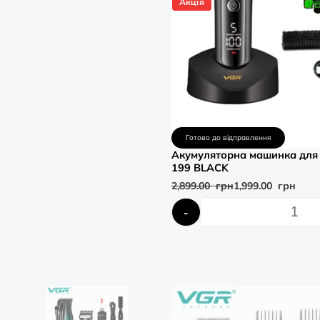
Акція
Готово до відправлення
Акумуляторна машинка для
199 BLACK
2,899.00
грн
1,999.00
грн
-
Оригінальна
Поточна
ціна:
ціна:
1,999.00
1,689.00