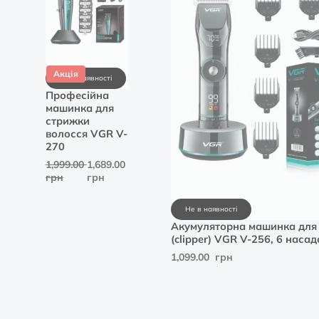
грн.
грн.
Акція
Не в наявності
Професійна
машинка для
стрижки
волосся VGR V-
270
1,999.00
1,689.00
грн
грн
Не в наявності
Акумуляторна машинка для
(clipper) VGR V-256, 6 насад
1,099.00
грн