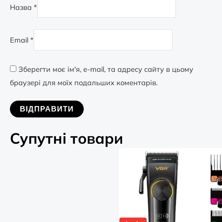
Назва
*
Email
*
Зберегти моє ім'я, e-mail, та адресу сайту в цьому
браузері для моїх подальших коментарів.
Супутні товари
Оригінальна
Поточна
Акум
ціна:
ціна:
2,899.00
1,999.00
грн.
грн.