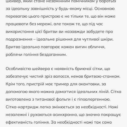
шейвер, який стане незамінним помічником у боротьбі
за ідеальну зовнішність у будь-якому місці. Основною
перевагою цього пристрою є не тільки те, що він може
працювати без мережі, але також те, що під час
використання цієї бритви ви назавжди забудете про
подразнення – ідеальне рішення для чутливої шкіри.
Бритва ідеально повторює кожен вигин обличчя,
роблячи гоління бездоганним.
Особливістю шейвера є наявність бриючої сітки, що
забезпечує чистий зріз волосся, немов бритвою-станком.
Крім того, пристрій має тример для окантовки, за
допомогою якого можна домогтися ідеальних ліній. Сітка
виготовлена з титанової фольги і є гіпоалергенною.
Сітка-картридж легко змінюється за необхідності. Ножі
незалежні і рухаються асинхронно, що значно покращує
ефективність гоління. За необхідності ножі так само