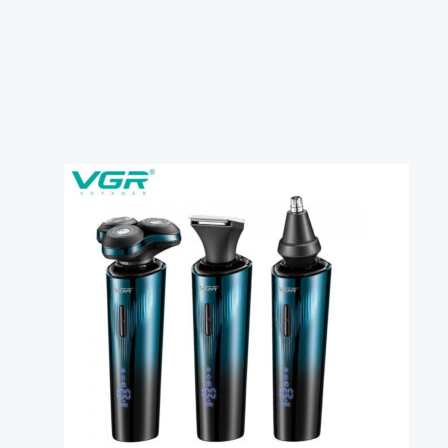
Електробритва VGR 3 в 1 V-303